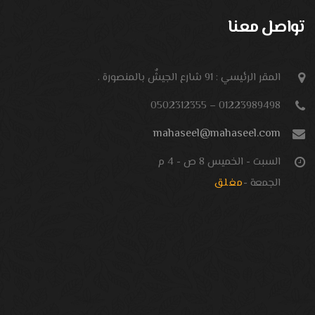
تواصل معنا
المقر الرئيسي : 91 شارع الجيشٌ بالمنصورة .
01223989498 – 0502312355
mahaseel@mahaseel.com
السبت - الخميس 8 ص - 4 م
الجمعة -
مغلق