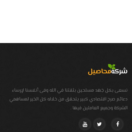
شركة
محاصيل
نسعى بكل جَهد مسلحين بثقتنا في الله وفى أنفسنا لإرساء
دعائم صرح اقتصادي كبير يتحقق من خلاله كل الخير لمساهمي
الشركة وجميع العاملين فيها .