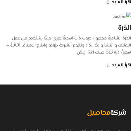
اقرأ المزيد
الذرة
الذرة الشاميةٌ محصول حبوب ذات اهميةٌ كبري حيثٌ يسٌتخدم فى عمل
الاعلاف و النشا وزيتٌ الذرة وتقوم الشركة بزراعة وانتاج الاصناف التاليةٌ –
هجينٌ ذرة ثلاث صنف 321 ابيضٌ
اقرأ المزيد
شركة
محاصيل