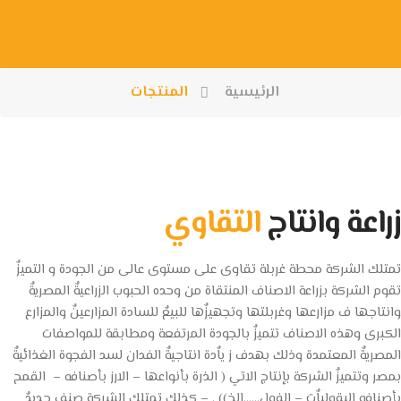
الرئيسية
المنتجات
زراعة وانتاج
التقاوي
تمتلك الشركة محطة غربلة تقاوى على مستوى عالى من الجودة و التميزٌ
تقوم الشركة بزراعة الاصناف المنتقاة من وحده الحبوب الزراعيةٌ المصريةٌ
وانتاجها ف مزارعها وغربلتها وتجهيزٌها للبيعٌ للسادة المزارعينٌ والمزارع
الكبرى وهذه الاصناف تتميزٌ بالجودة المرتفعة ومطابقة للمواصفات
المصريةٌ المعتمدة وذلك بهدف ز ياٌدة انتاجيةٌ الفدان لسد الفجوة الغذائيةٌ
بمصر وتتميزٌ الشركة بإنتاج الاتي ( الذرة بأنواعها – الارز بأصنافه – القمح
بأصنافه البقولياٌت – الفول……الخ)) . – كذلك تمتلك الشركة صنف جديدٌ