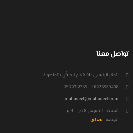
تواصل معنا
المقر الرئيسي : 91 شارع الجيشٌ بالمنصورة .
01223989498 – 0502312355
mahaseel@mahaseel.com
السبت - الخميس 8 ص - 4 م
الجمعة -
مغلق