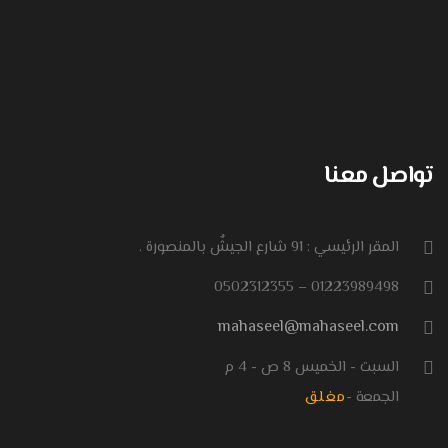
تواصل معنا
المقر الرئيسي : 91 شارع الجيشٌ بالمنصورة .
01223989498 – 0502312355
mahaseel@mahaseel.com
السبت - الخميس 8 ص - 4 م
الجمعة -
مغلق