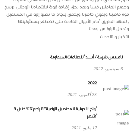
صرح اقتصادي كبير يتحقق من خلاله كل الخير لمساهمي الشركة
وجميع العاملين فيها ويعد بحق إضافة قوية لاقتصادنا الوطني يرسخ
قوة ماضينا ويقوي حاضرنا ويحقق بنجاح ما نصبو إليه في المستقبل
, لنمهد الطريق أمام الأجيال القادمة حتى تضطلع بمسئوليتها
وتحمل الراية من بعدنا.
الأخبار و الأحداث
تاسيس شركة / أبــــــدأ للصناعات الكيماوية
6 سبتمبر، 2022
2022
23 أكتوبر، 2021
أرباح “الدولية للمحاصيل الزراعية” تتراجع 17% خلال 9
أشهر
17 مايو، 2021